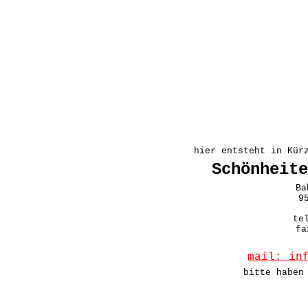
hier entsteht in Kür
Schönheite
Ba
9
te
fa
mail: in
bitte haben